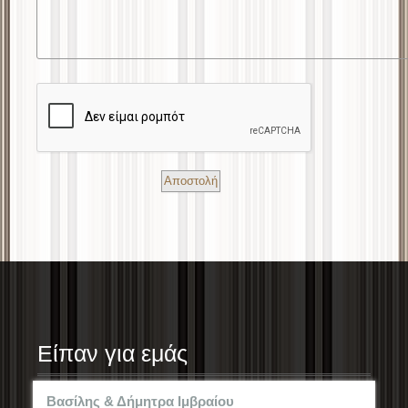
Είπαν για εμάς
Βασίλης & Δήμητρα Ιμβραίου
Δαν