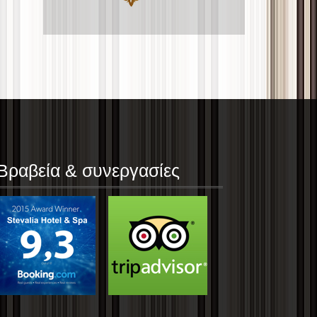
Βραβεία & συνεργασίες
άφης
Νίκος & Μαριάνα Γεωργιάδη
όσωπος
Μηχανικός
κά !!! Το δωμάτιο
Φιλόξενο προσωπικό, πολύ καθαροί όλοι
!! Τέλειο μέρος, ήσυχο με
του ξενοδοχείου, έχει δοθεί δοθεί ιδιαίτε
λο ! Μας άρεσαν όλα,
στη διακόσμηση όχι μόνο στους κοινόχρ
ρφα !!! Μπράβο σας !!!
χώρους του ξενοδοχείου, αλλά και στα δ