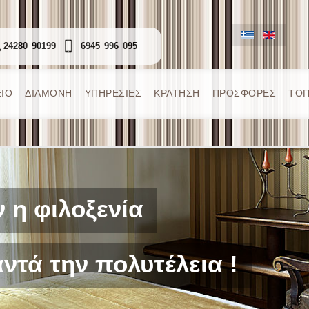
24280 90199
6945 996 095
ΙΟ
ΔΙΑΜΟΝΗ
ΥΠΗΡΕΣΙΕΣ
ΚΡΑΤΗΣH
ΠΡΟΣΦΟΡΕΣ
ΤΟΠ
 η φιλοξενία
ντά την πολυτέλεια !