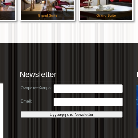
Grand Suite
Grand Suite
Newsletter
Ονοματεπώνυμο:
Δανάη Παπανικολάου
Γιώργος Χουσι
Υπάλληλος
Εμπορικός αντιπρ
Email:
Ήταν όλα υπέροχα (χώρος-καθαριότητα-
Ήταν όλα φανταστι
τοποθεσία)! Στα συν η ευελιξία της διευθύνσεως
τέλειο,καλαίσθητο 
σε ζητήματα επιπρόσθετων αναγκών.
φοβερή θέα στο Βό
περάσαμε πολύ όμο