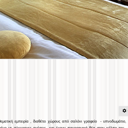
θεματική εμπειρία , διαθέτει χώρους από σαλόνι γραφείο - υπνοδωμάτιο,
ισμένο με σύγχρονες ανέσεις και έχουν πανοραμική θέα στον κόλπο του