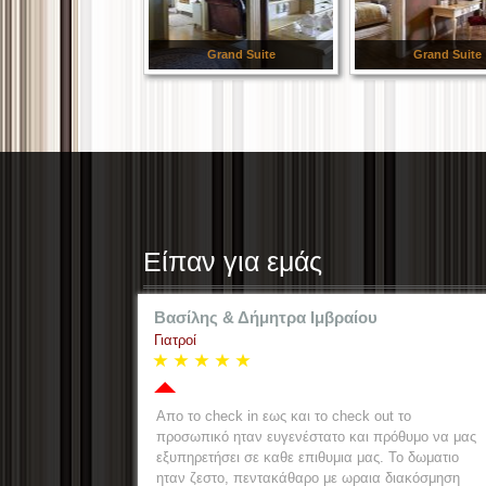
Grand Suite
Grand Suite
Είπαν για εμάς
άδη
Βασίλης & Δήμητρα Ιμβραίου
Γιατροί
θαροί όλοι οι χώροι
Απο το check in εως και το check out το
θεί ιδιαίτερη έμφαση
προσωπικό ηταν ευγενέστατο και πρόθυμο να μας
υς κοινόχρηστους
εξυπηρετήσει σε καθε επιθυμια μας. Το δωματιο
 και στα δωμάτια.
ηταν ζεστο, πεντακάθαρο με ωραια διακόσμηση